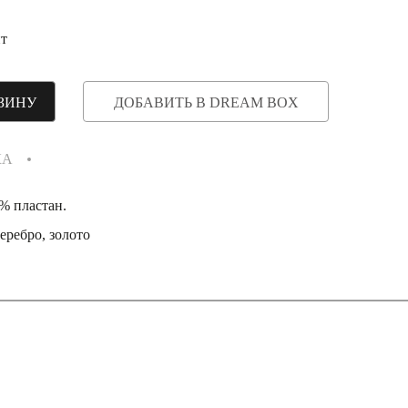
т
ЗИНУ
ДОБАВИТЬ В DREAM BOX
КА
% пластан.
еребро, золото